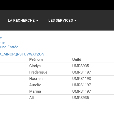
LA RECHERCHE
LES SERVICES
e
che
 une Entrée
K
L
M
N
O
P
Q
R
S
T
U
V
W
X
Y
Z
0-9
Prénom
Unité
Gladys
UMRS935
Frédérique
UMRS1197
Hadrien
UMRS1193
Aurelie
UMRS1197
Marina
UMRS1197
Ali
UMRS935