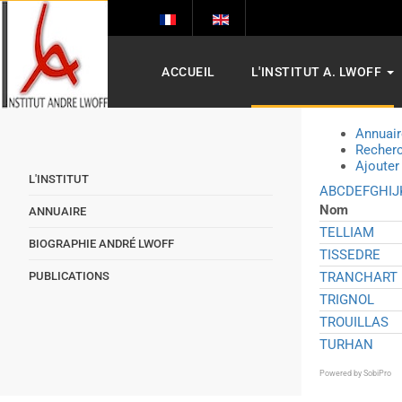
ACCUEIL
L'INSTITUT A. LWOFF
Annuair
Recher
Ajouter
L'INSTITUT
A
B
C
D
E
F
G
H
I
J
Nom
ANNUAIRE
TELLIAM
BIOGRAPHIE ANDRÉ LWOFF
TISSEDRE
PUBLICATIONS
TRANCHART
TRIGNOL
TROUILLAS
TURHAN
Powered by
SobiPro