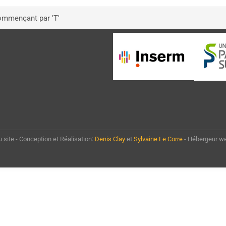
mmençant par 'T'
u site - Conception et Réalisation:
Denis Clay
et
Sylvaine Le Corre
- Hébergeur w