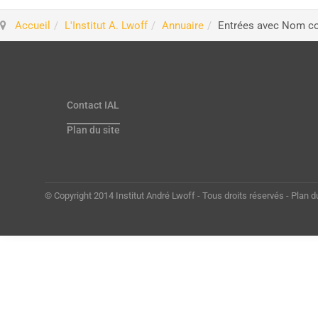
Accueil
L'Institut A. Lwoff
Annuaire
Entrées avec Nom co
Contact IAL
Plan du site
© Copyright 2014 Institut André Lwoff - Tous droits réservés - Plan d