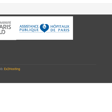
eb:
Ex2Hosting