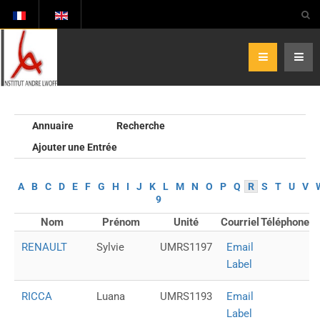
Annuaire
Recherche
Ajouter une Entrée
A
B
C
D
E
F
G
H
I
J
K
L
M
N
O
P
Q
R
S
T
U
V
9
Nom
Prénom
Unité
Courriel
Téléphone
RENAULT
Sylvie
UMRS1197
Email
Label
RICCA
Luana
UMRS1193
Email
Label