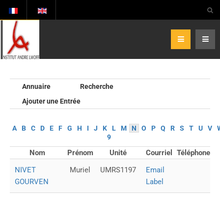
Annuaire
Recherche
Ajouter une Entrée
A
B
C
D
E
F
G
H
I
J
K
L
M
N
O
P
Q
R
S
T
U
V
9
Nom
Prénom
Unité
Courriel
Téléphone
NIVET
Muriel
UMRS1197
Email
GOURVEN
Label