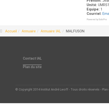
Prénom:
Jea
Unité:
UMRS1
Equipe:
1
Courriel:
Emai
Powered by
SobiPro
Accueil
Annuaire
Annuaire IAL
MALFUSON
Contact IAL
Plan du site
© Copyright 2014 Institut André Lwoff - Tous droits réservés - Plan 