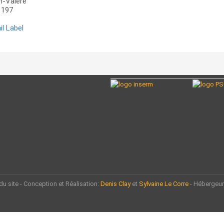
n-Valère
197
l Label
du site - Conception et Réalisation:
Denis Clay
et
Sylvaine Le Corre
- Hébergeu