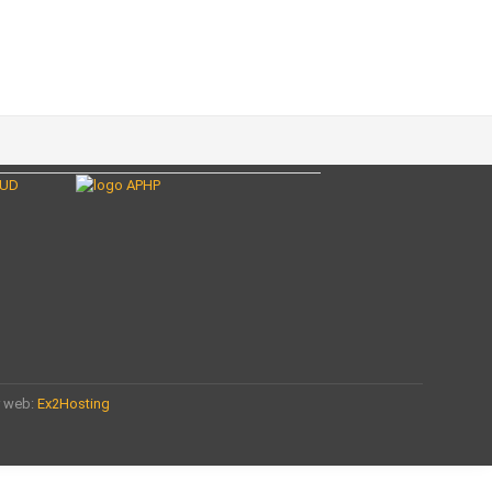
r web:
Ex2Hosting