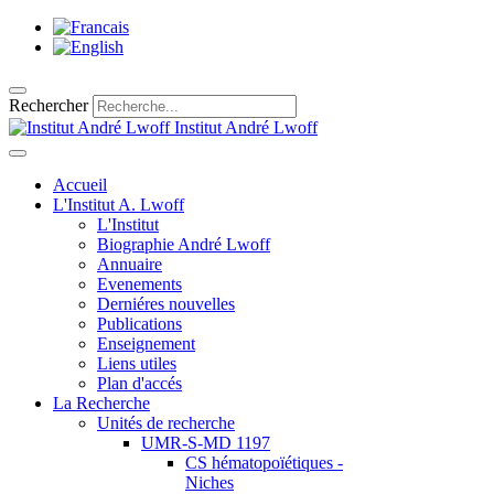
Rechercher
Institut André Lwoff
Accueil
L'Institut A. Lwoff
L'Institut
Biographie André Lwoff
Annuaire
Evenements
Derniéres nouvelles
Publications
Enseignement
Liens utiles
Plan d'accés
La Recherche
Unités de recherche
UMR-S-MD 1197
CS hématopoïétiques -
Niches