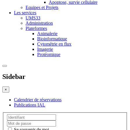
Apoptose, survie cellulaire
Equipes et Projets
Les services
UMS33
Administration
Plateformes
Animalerie
Bioinformatique
Cytométrie en flux
Imagerie
Protéomique
Sidebar
×
Calendrier de réservations
Publications IAL
Se souvenir de moi