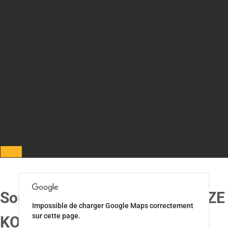
Rechercher
Institut André Lwoff
Soutenance de thèse Ola HAMZE
Impossible de charger Google Maps correctement
sur cette page.
KOMAIHA