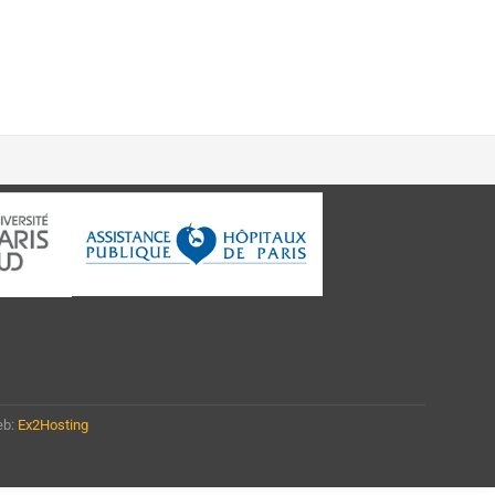
eb:
Ex2Hosting