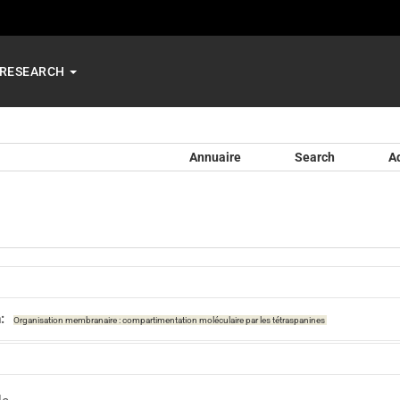
RESEARCH
Annuaire
Search
A
:
Organisation membranaire : compartimentation moléculaire par les tétraspanines