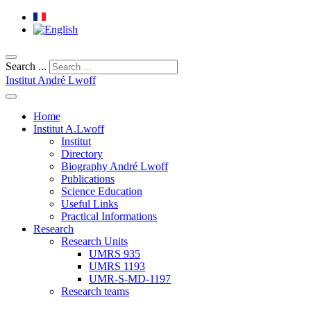
Search ...
Institut André Lwoff
Home
Institut A.Lwoff
Institut
Directory
Biography André Lwoff
Publications
Science Education
Useful Links
Practical Informations
Research
Research Units
UMRS 935
UMRS 1193
UMR-S-MD-1197
Research teams