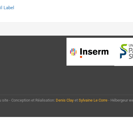
l Label
u site - Conception et Réalisation:
Denis Clay
et
Sylvaine Le Corre
- Hébergeur w