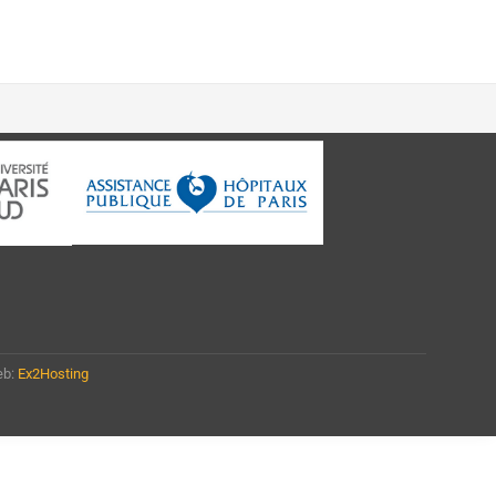
eb:
Ex2Hosting