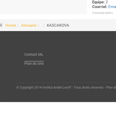
Equipe:
2
Courriel:
Emai
Powered by
SobiPro
Home
Annuaire
KASCAKOVA
Contact IAL
Plan du site
© Copyright 2014 Institut André Lwoff - Tous droits réservés - Plan d