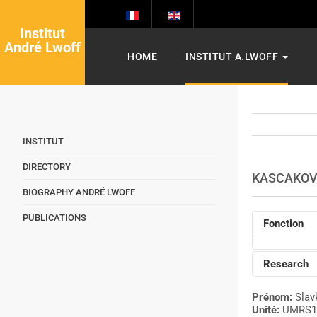
Institut
André Lwoff
HOME
INSTITUT A.LWOFF
INSTITUT
DIRECTORY
KASCAKO
BIOGRAPHY ANDRÉ LWOFF
PUBLICATIONS
Fonction
Research
Prénom:
Slav
Unité:
UMRS1