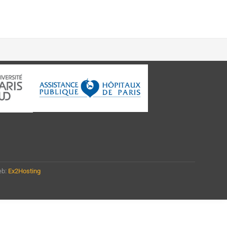
eb:
Ex2Hosting