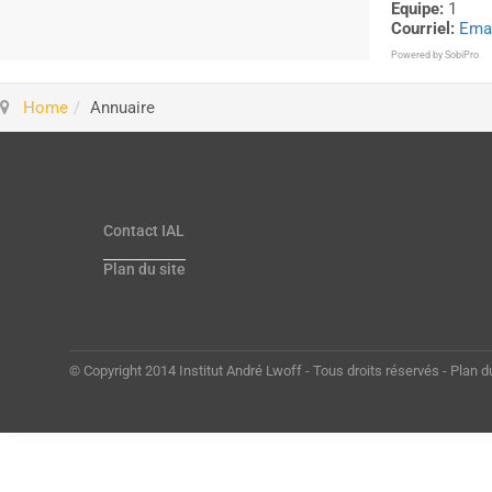
Equipe:
1
Courriel:
Emai
Powered by
SobiPro
Home
Annuaire
Contact IAL
Plan du site
© Copyright 2014 Institut André Lwoff - Tous droits réservés - Plan d