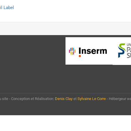
l Label
u site - Conception et Réalisation:
Denis Clay
et
Sylvaine Le Corre
- Hébergeur w