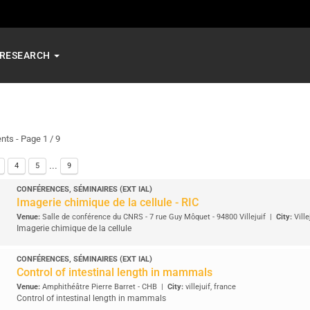
RESEARCH
ents
- Page 1 / 9
...
4
5
9
CONFÉRENCES, SÉMINAIRES (EXT IAL)
Imagerie chimique de la cellule - RIC
Venue:
Salle de conférence du CNRS - 7 rue Guy Môquet - 94800 Villejuif
|
City:
Ville
Imagerie chimique de la cellule
CONFÉRENCES, SÉMINAIRES (EXT IAL)
Control of intestinal length in mammals
Venue:
Amphithéâtre Pierre Barret - CHB
|
City:
villejuif, france
Control of intestinal length in mammals