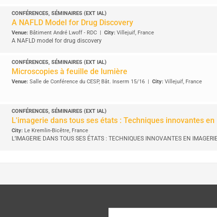
CONFÉRENCES, SÉMINAIRES (EXT IAL)
A NAFLD Model for Drug Discovery
Venue:
Bâtiment André Lwoff - RDC
|
City:
Villejuif, France
A NAFLD model for drug discovery
CONFÉRENCES, SÉMINAIRES (EXT IAL)
Microscopies à feuille de lumière
Venue:
Salle de Conférence du CESP, Bât. Inserm 15/16
|
City:
Villejuif, France
CONFÉRENCES, SÉMINAIRES (EXT IAL)
L'imagerie dans tous ses états : Techniques innovantes en
City:
Le Kremlin-Bicêtre, France
L’IMAGERIE DANS TOUS SES ÉTATS : TECHNIQUES INNOVANTES EN IMAGERI