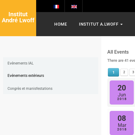
Institut
André Lwoff
HOME
INSTITUT A.LWOFF
All Events
There are 41 ev
Evénements IAL
1
2
3
Evénements extérieurs
20
Congrès et manisfestations
Jun
2018
08
Mar
2018