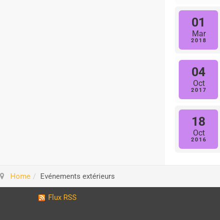
01
Mar
2018
04
Oct
2017
18
Oct
2016
Home
Evénements extérieurs
Flux RSS